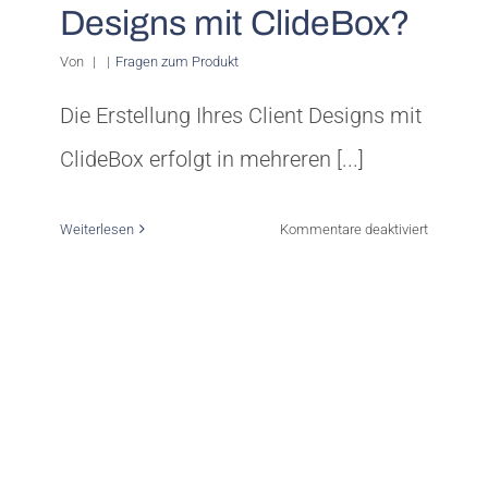
Designs mit ClideBox?
Von
|
|
Fragen zum Produkt
Die Erstellung Ihres Client Designs mit
ClideBox erfolgt in mehreren [...]
für
Weiterlesen
Kommentare deaktiviert
Wie
lange
dauert
die
Erstellung