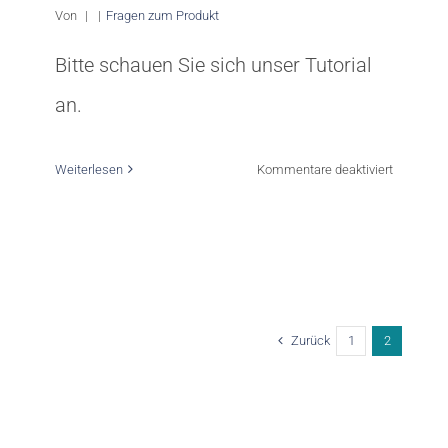
Von
|
|
Fragen zum Produkt
Bitte schauen Sie sich unser Tutorial
an.
für
Weiterlesen
Kommentare deaktiviert
Wie
erstelle
ich
ein
Zurück
1
2
Client
Design?