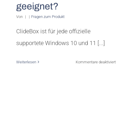
geeignet?
Von
|
|
Fragen zum Produkt
ClideBox ist für jede offizielle
supportete Windows 10 und 11 [...]
für
Weiterlesen
Kommentare deaktiviert
Für
welche
Windows
Version
ist