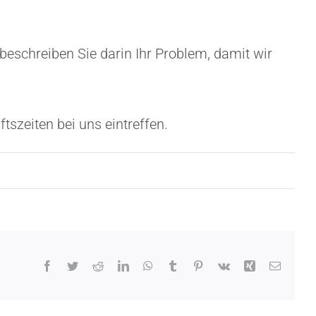
e beschreiben Sie darin Ihr Problem, damit wir
tszeiten bei uns eintreffen.
Facebook
Twitter
Reddit
LinkedIn
WhatsApp
Tumblr
Pinterest
Vk
Xing
E-
Mail